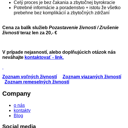
Celý proces je bez čakania a zbytočnej byrokracie
Potrebné informácie a poradenstvo + istotu že všetko
prebehne bez komplikácií a zbytočných zdržaní
Cena za balík služieb
Pozastavenie živnosti / Zrušenie
živnosti
teraz len za 20
,- €
V prípade nejasností, alebo doplňujúcich otázok nás
neváhajte
kontaktovať - link
.
Zoznam voľných živností
Zoznam viazaných živností
Zoznam remeselných živností
Company
o nás
kontakty
Blog
Social media