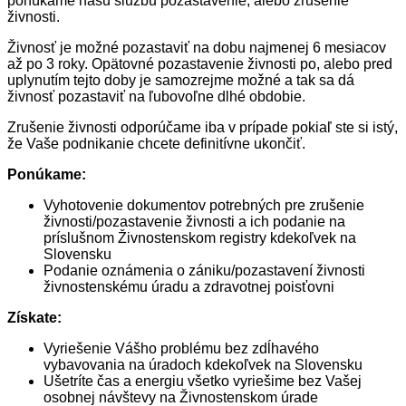
ponúkame našu službu pozastavenie, alebo zrušenie
živnosti.
Živnosť je možné pozastaviť na dobu najmenej 6 mesiacov
až po 3 roky. Opätovné pozastavenie živnosti po, alebo pred
uplynutím tejto doby je samozrejme možné a tak sa dá
živnosť pozastaviť na ľubovoľne dlhé obdobie.
Zrušenie živnosti odporúčame iba v prípade pokiaľ ste si istý,
že Vaše podnikanie chcete definitívne ukončiť.
Ponúkame:
Vyhotovenie dokumentov potrebných pre zrušenie
živnosti/pozastavenie živnosti a ich podanie na
príslušnom Živnostenskom registry kdekoľvek na
Slovensku
Podanie oznámenia o zániku/pozastavení živnosti
živnostenskému úradu a zdravotnej poisťovni
Získate:
Vyriešenie Vášho problému bez zdĺhavého
vybavovania na úradoch kdekoľvek na Slovensku
Ušetríte čas a energiu všetko vyriešime bez Vašej
osobnej návštevy na Živnostenskom úrade