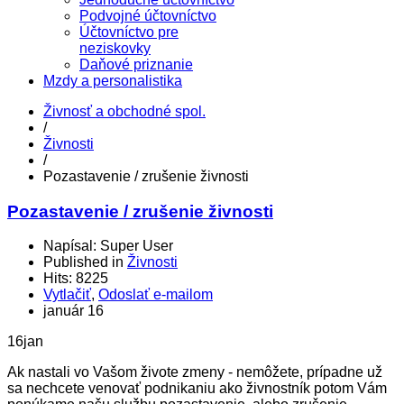
Podvojné účtovníctvo
Účtovníctvo pre
neziskovky
Daňové priznanie
Mzdy a personalistika
Živnosť a obchodné spol.
/
Živnosti
/
Pozastavenie / zrušenie živnosti
Pozastavenie / zrušenie živnosti
Napísal: Super User
Published in
Živnosti
Hits: 8225
Vytlačiť
,
Odoslať e-mailom
január 16
16
jan
Ak nastali vo Vašom živote zmeny - nemôžete, prípadne už
sa nechcete venovať podnikaniu ako živnostník potom Vám