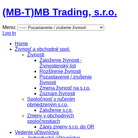
(MB-T)
MB Trading, s.r.o.
Menu:
Log In
Home
Živnosť a obchodné spol.
Živnosti
Založenie živnosti -
Živnostenský list
Rozšírenie živnosti
Pozastavenie / zrušenie
živnosti
Zmena živnosť na s.r.o.
Zoznam živnosti
Spoločnosť s ručením
obmedzeným s.r.o.
Založenie s.r.o.
Zmeny v obchodných
spoločnostiach
Zápis zmeny s.r.o. do OR
Vedenie účtovníctva
Jednoduché účtovníctvo